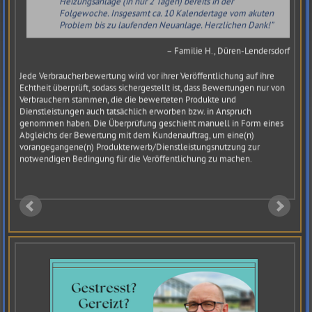
Heizungsanlage (in nur 2 Tagen) bereits in der
Folgewoche. Insgesamt ca. 10 Kalendertage vom akuten
Problem bis zu laufenden Neuanlage. Herzlichen Dank!
Familie H.
Düren-Lendersdorf
Jede Verbraucherbewertung wird vor ihrer Veröffentlichung auf ihre
Echtheit überprüft, sodass sichergestellt ist, dass Bewertungen nur von
Verbrauchern stammen, die die bewerteten Produkte und
Dienstleistungen auch tatsächlich erworben bzw. in Anspruch
genommen haben. Die Überprüfung geschieht manuell in Form eines
Abgleichs der Bewertung mit dem Kundenauftrag, um eine(n)
vorangegangene(n) Produkterwerb/Dienstleistungsnutzung zur
notwendigen Bedingung für die Veröffentlichung zu machen.
[…] Wir hätten keine bessere Firma als Ihre wählen
können, um die Badsanierung durchzuführen. Es ist schon
ein wirklich schönes Gefühl, daß unser Bad von solch
fachkundigen, liebenswerten und rücksichtsvollen
Handwerkern renoviert wurde! Es hat alles wie am
„Schnürchen“ funktioniert […] […] Ihre Mitarbeiter […]
haben auch wirklich eine tolle Arbeit geleistet! Nochmals
lieben Dank an alle!
Walburga B.
Kerpen-Brüggen