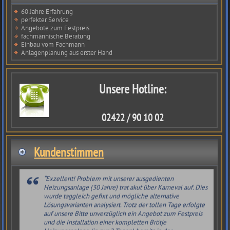
60 Jahre Erfahrung
perfekter Service
Angebote zum Festpreis
fachmännische Beratung
Einbau vom Fachmann
Anlagenplanung aus erster Hand
Ihre Leute sind freundlich, zuverlässig und hilfsbereit.
Danke!
Familie T.
Kreuzau
Unsere Hotline:
Jede Verbraucherbewertung wird vor ihrer Veröffentlichung auf ihre
Echtheit überprüft, sodass sichergestellt ist, dass Bewertungen nur von
02422 / 90 10 02
Verbrauchern stammen, die die bewerteten Produkte und
Dienstleistungen auch tatsächlich erworben bzw. in Anspruch
genommen haben. Die Überprüfung geschieht manuell in Form eines
Abgleichs der Bewertung mit dem Kundenauftrag, um eine(n)
Kundenstimmen
vorangegangene(n) Produkterwerb/Dienstleistungsnutzung zur
notwendigen Bedingung für die Veröffentlichung zu machen.
Exzellent! Problem mit unserer ausgedienten
Heizungsanlage (30 Jahre) trat akut über Karneval auf. Dies
wurde taggleich gefixt und mögliche alternative
Lösungsvarianten analysiert. Trotz der tollen Tage erfolgte
auf unsere Bitte unverzüglich ein Angebot zum Festpreis
und die Installation einer kompletten Brötje